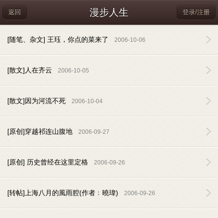
漫步人生
返回
登录/注册
[随笔、杂文] 王珏，你点的菜来了
2006-10-06
[散文]人在齐云
2006-10-05
[散文]因为河流不死
2006-10-04
[原创]穿越祁连山腹地
2006-09-27
[原创] 历史曾经在这里定格
2006-09-26
[转帖]上海八月的風雨腔(作者﹕曉瑋)
2006-09-26