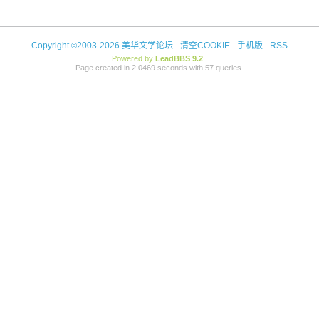
Copyright
2003-2026 美华文学论坛 -
清空COOKIE
-
手机版
-
RSS
©
Powered by
LeadBBS 9.2
.
Page created in 2.0469 seconds with 57 queries.