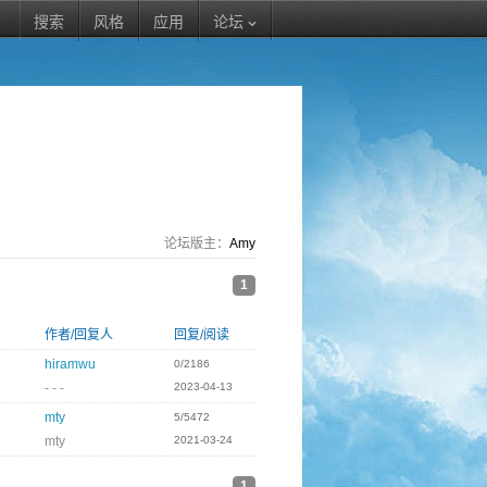
搜索
风格
应用
论坛
论坛版主：
Amy
1
作者/回复人
回复/阅读
hiramwu
0/2186
- - -
2023-04-13
mty
5/5472
mty
2021-03-24
1