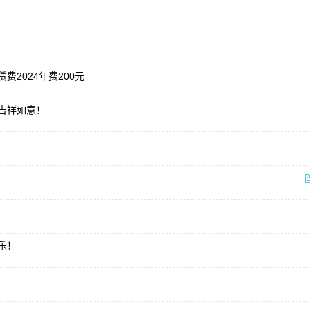
2024年费200元
吉祥如意！
乐！