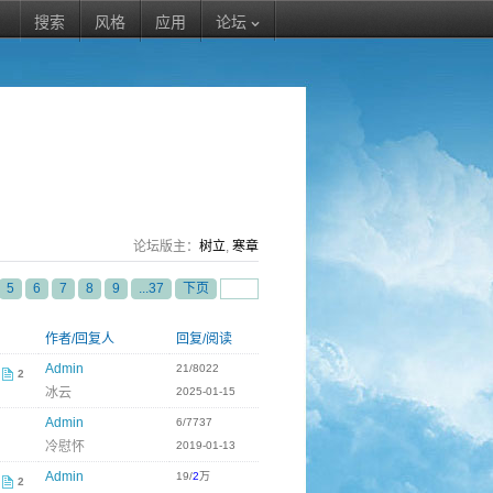
搜索
风格
应用
论坛
论坛版主：
树立
,
寒章
5
6
7
8
9
...37
下页
作者/回复人
回复/阅读
Admin
21/8022
2
冰云
2025-01-15
Admin
6/7737
冷慰怀
2019-01-13
Admin
19/
2
万
2