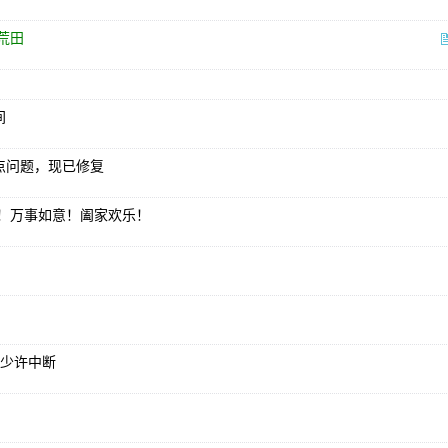
荒田
间
点问题，现已修复
！万事如意！阖家欢乐！
有少许中断