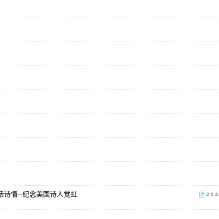
话诗情--纪念美国诗人觉虹
2
3
4