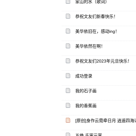
家山的水（歌词）
恭祝文友们新春快乐！
美华依旧在，感动ing！
美华依然在啊！
恭祝文友们2023年元旦快乐！
成功登录
我的石子画
我的香蕉画
[原创]身作云霓牵日月 逍遥四海
五绝 壬寅元宵