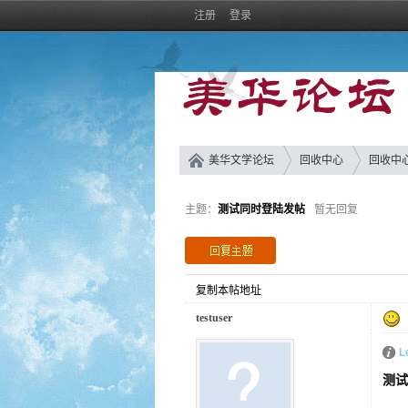
注册
登录
美华文学论坛
回收中心
回收中
主题：
测试同时登陆发帖
暂无回复
复制本帖地址
testuser
L
测试