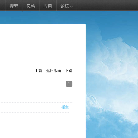
搜索
风格
应用
论坛
上篇
返回版面
下篇
1
楼主