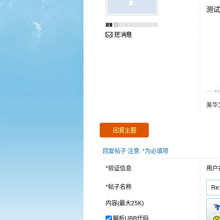
测试
美华
回复帖子 注意: *为必填项
*验证信息
用户
*帖子名称
内容(最大25K)
解析UBB代码