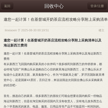
回收中心
返回
登录/注册
邀您一起计算！在基督城开奶茶店流程攻略分享附上采购清单
linxiaoen 于 2025-08-30 00:19:51
楼主
邀您一起计算！在基督城开奶茶店流程攻略分享附上采购清单以及
海运新西兰费用
邀您一起计算！在基督城开奶茶店流程攻略分享附上采购清单以及海运新西兰
费用
有从新西兰飞回国内购买家具的小伙伴吗？很多移民到新西兰的华侨群体，都
会特地飞回广州佛山乐从选购自己心仪的家具海运到新西兰，去了佛山乐从才
知道什么是家具王国，家具集散中心，作为“中国家具之都”，罗浮宫国际家具博
览中心，还是国家4A景区，言归正传，来说说我这次回国去佛山乐从采购家具
的经历吧~
首先，挑选自己的家具，很多新西兰的朋友们可能会想要在国内购买一些物品
海运到新西兰，但是在淘宝购买的话国内又没有收货人，没有地儿放东西怎么
办？毕竟购买的家具、电器、服装、日用品等等产品不可能是同一时间到的。