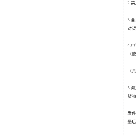
2.
3.
对货
4.
（使
（具
5.
货物
发件
最