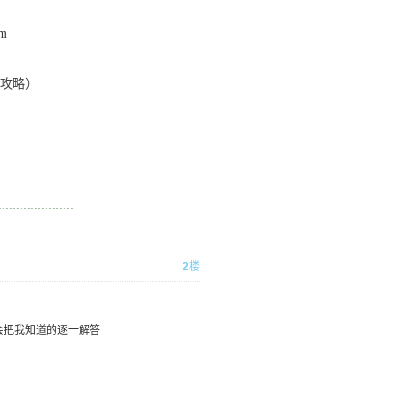
m
攻略）
2
楼
我会把我知道的逐一解答