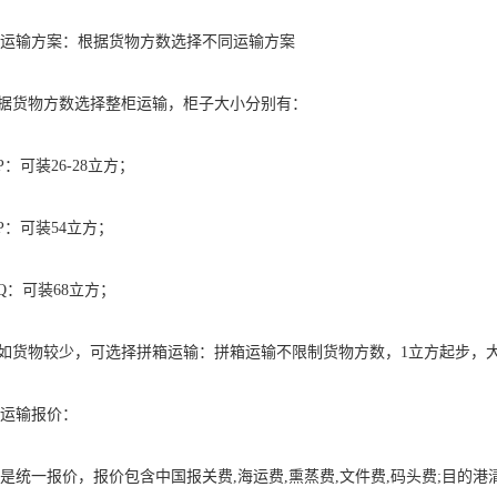
运输方案：根据货物方数选择不同运输方案
根据货物方数选择整柜运输，柜子大小分别有：
GP：可装26-28立方；
GP：可装54立方；
HQ：可装68立方；
假如货物较少，可选择拼箱运输：拼箱运输不限制货物方数，1立方起步，
运输报价：
是统一报价，报价包含中国报关费,海运费,熏蒸费,文件费,码头费;目的港清