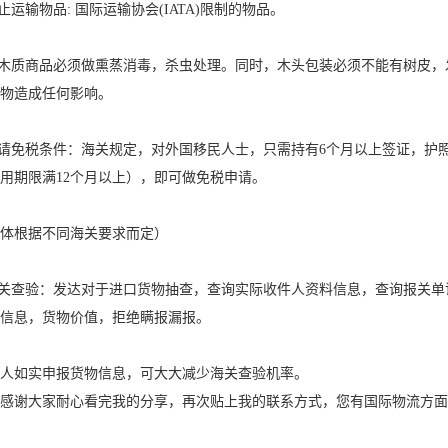
禁止运输物品: 国际运输协会(IATA)限制的物品。
含木质商品必须做熏蒸消毒，杀虫处理。同时，木头包装必须不能有树皮
物造成任何影响。
申请免税条件：海关规定，对外国移民人士，只需持有6个月以上签证，护
用期限满12个月以上），即可做免税申请。
体根据不同海关要求而定）
海关查验：发达对于进口货物抽查，查询实际收件人资料信息，查询报关
信息，货物价值，拒绝瞒报漏报。
人如实申报货物信息，可大大减少海关查验机率。
后感谢大家耐心看完我的分享，再次贴上我的联系方式，您有国际物流方