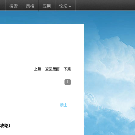
搜索
风格
应用
论坛
上篇
返回版面
下篇
1
楼主
攻略）