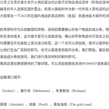
分享之在悉尼墨尔本开火锅店最全的必备开店物品海运清单（附海运澳洲
来越多的华人选择在国外置业。奶茶火锅底料作为新一代年轻人受欢迎的必
大家普及一下2025年在国内海运奶茶店原料（食品）到澳洲各大城市的
先奶茶原料作为比较敏感的货物，采购前需要确认好各个物品的成分表，特
顺利在澳洲清关，这方面大家可以加我咨询。确认好所有物品均可清关之后
物均需要在外包装贴上英文成分标签。这一个也可以添加我，我可以提供标
，让他们在出厂前贴好即可。也可以直接发到我司仓库，我们帮贴。最后就
食品成分表给我司，我们进行清关材料的制作即可。
看到这里如果想更快的了解详情，可以添加我微信咨询991060507或者直接电话
运输港口城市：
（Sydney），墨尔本（Melbourne），布里斯班（Brisbane）
德（Adelaide），帕斯（Perth），黄金海岸（The gold coast）