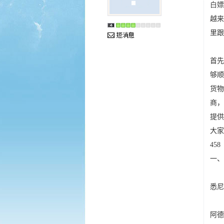
白嫖
越
里跟
首
够
货
商
提供
大家
458
一、
悉尼
阿德莱