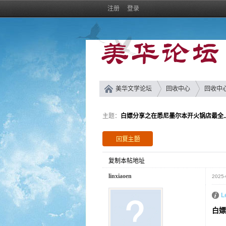
注册
登录
美华文学论坛
回收中心
回收中
主题：
白嫖分享之在悉尼墨尔本开火锅店最全..
复制本帖地址
linxiaoen
2025-
L
白嫖