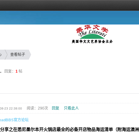
心
查看帖子
.
回复：
1
帖
阅读：290次
回复
只看此人
08-23 22:38:00
eadBBS官方论坛
分享之在悉尼墨尔本开火锅店最全的必备开店物品海运清单（附海运澳洲