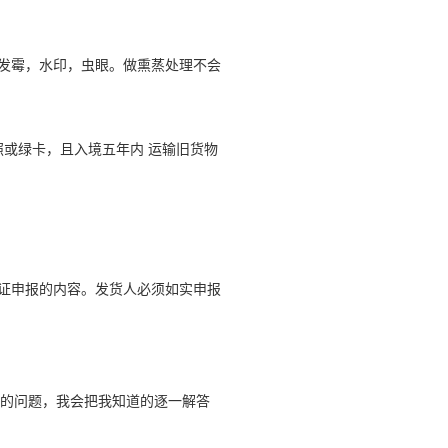
，发霉，水印，虫眼。做熏蒸处理不会
照或绿卡，且入境五年内 运输旧货物
单证申报的内容。发货人必须如实申报
面的问题，我会把我知道的逐一解答