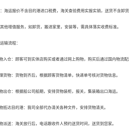
：海运报价不含目的港进口税费，海关查验费用实报实销，送货不含卸货
其他增值服务，如卸货，搬进家里，安装等，需具体落实收费标准。
运输流程：
货物入仓：顾客可到实体店购买或者通过网上购物，购买后通过国内物流配
整理货物：货物到齐后，根据顾客货物清单，快递单号核对货物信息。
货物出仓：根据船公司船期，安排货物装柜，报关，集装箱出口海运。
货物抵达目的港：我司全部代办清关各种文件，安排货物清关。
货物派送：海关放行后，电话跟收件人预约送货时间，送货到您家。