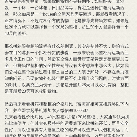
首先是先看货物量，如果你的货物不是特别多，如单纯买一套沙
发，一个床，一台冰箱，日用品等等，肯定是选择拼箱海运新西
兰，那么如果是一个house的全屋家具需要海运，那就得看情况了，
正常情况下，不超过20个方的货物，还是推荐走拼箱方式，如果超
过20个方就可以选择包一个20尺的整柜，超过50个方就选择包一个
40尺的整柜。
那么拼箱跟整柜的流程有什么差别呢，其实差别并不大，拼箱方式
会在目的港多一个拆柜分货的步骤，一般来说会比整柜海运新西兰
多几个工作日的时间，然后安全性方面毋庸置疑肯定是整柜更加安
全，但拼箱跟整柜的安全性差别并没有大家想象中那么大，比如我
们公司在整个运输过程中都是自己的工人装货卸货，不存在暴力装
卸的问题，只要货物外包装牢固是不会出现什么问题的。时效方面
的对比，以奥克兰为例子，拼箱是开船后28天可以收到货物，整柜
是开船后23天可以收到货物。
然后再来看看拼箱和整柜的价格对比（富哥富姐可直接忽略以下内
容！并立即拿起手机添加本人微信991060507
先来看看性价比对比，40尺整柜>拼箱>20尺整柜，大家通常认为拼
箱比较便宜，但其实40尺整柜的运费算下来比拼箱还低，而且安全
性好，所以也推荐有大批量货物的客户可以选择40尺包柜海运，而
相反的是20尺柜是价格最高的，此中曲折挺多，这里就不多说了，