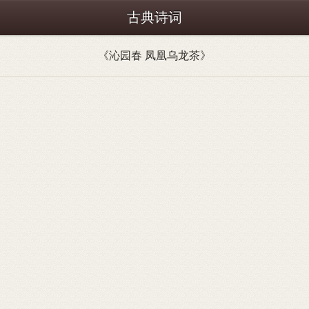
古典诗词
《沁园春 凤凰乌龙茶》