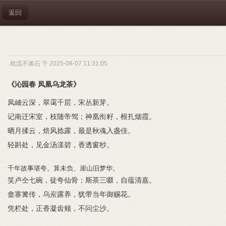
返回
枕流不漱石 于 2025-08-07 11:31:05
《沁园春 凤凰乌龙茶》
凤岫云深，翠霭千层，宋丛新芽。
记南迁宋室，枝随帝驾；神凰衔籽，根扎烟霞。
晒月揉云，焙风捻露，最是秋魂入盏佳。
轻斟处，见金汤漾碧，香透窗纱。
千年故事堪夸。算未负、崖山旧梦华。
笑卢仝七碗，徒夸仙骨；斯茶三啜，自蕴清嘉。
畲寨篝传，乌岽露养，犹带当年御赐花。
凭栏处，正香凝齿颊，不问尘沙。